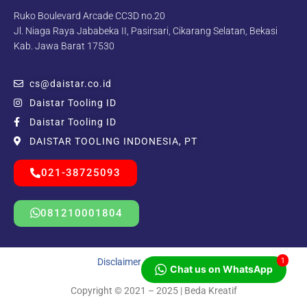
Ruko Boulevard Arcade CC3D no.20
Jl. Niaga Raya Jababeka II, Pasirsari, Cikarang Selatan, Bekasi
Kab. Jawa Barat 17530
cs@daistar.co.id
Daistar Tooling ID
Daistar Tooling ID
DAISTAR TOOLING INDONESIA, PT
021-38725093
081210001804
1
Disclaimer
|
Privacy Policy
Chat us on WhatsApp
Copyright © 2021 – 2025 | Beda Kreatif