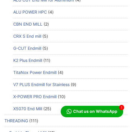
ALU POWER HPC
4
CBN END MILL
2
CRX S End mill
5
G-CUT Endmill
5
K2 Plus Endmill
11
TitaNox Power Endmill
4
V7 PLUS Endmill for Stainless
9
X-POWER PRO Endmill
10
1
X5070 End Mill
25
Chat us on WhatsApp
THREADING
111