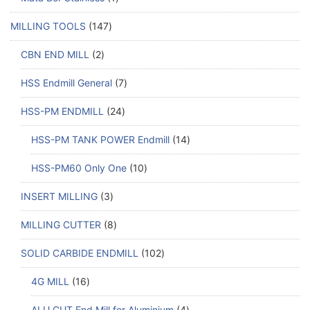
MILLING TOOLS
147
CBN END MILL
2
HSS Endmill General
7
HSS-PM ENDMILL
24
HSS-PM TANK POWER Endmill
14
HSS-PM60 Only One
10
INSERT MILLING
3
MILLING CUTTER
8
SOLID CARBIDE ENDMILL
102
4G MILL
16
ALU CUT End Mill for Aluminium
4