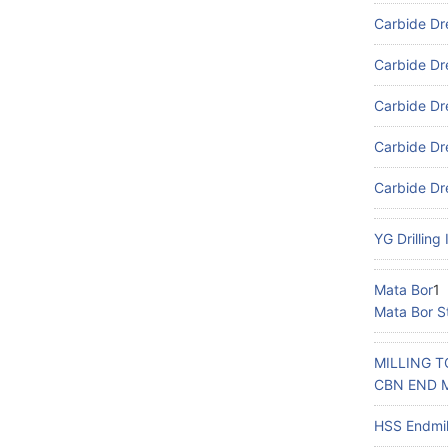
Carbide Dre
Carbide Dre
Carbide Dr
Carbide Dre
Carbide Dre
YG Drilling 
Mata Bor
1
Mata Bor St
MILLING 
CBN END 
HSS Endmil