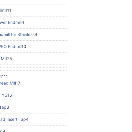
mill
11
wer Endmill
4
mill for Stainless
9
RO Endmill
10
Mill
25
G
111
read Mill
17
 YG1
6
Tap
3
ad Insert Tap
4
ap
4