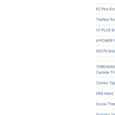
K2 Plus End
TitaNox Po
V7 PLUS End
X-POWER P
X5070 End 
THREADIN
Carbide Th
Combo Tap
HSS Hand 
Screw Thre
Synchro T