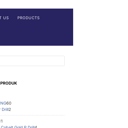
T US
PRODUCTS
 PRODUK
ING
60
Drill
2
11
obalt Gold P Drill
4