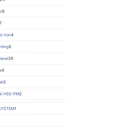
p
8
7
t Iron
4
rming
8
eral
39
x
6
el
3
 Ni HSS-PM
2
SYSTEM
1