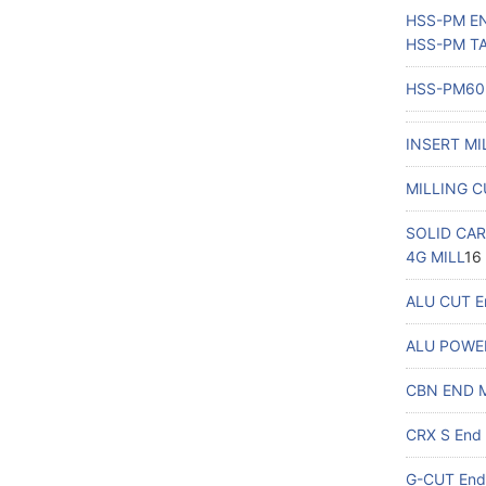
HSS-PM E
HSS-PM TA
HSS-PM60 
INSERT MI
MILLING 
SOLID CAR
4G MILL
16
ALU CUT En
ALU POWE
CBN END 
CRX S End 
G-CUT Endm