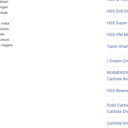
dalam
engan
HSS Drill S
harga
HSS Super 
s mata
sisian,
lah
HSS-PM Mult
 umum
a negara
Taper Shank
I-Dream Dril
REAMERS
1
Carbide R
HSS Reame
Solid Carbid
Carbide Dre
Carbide Dre