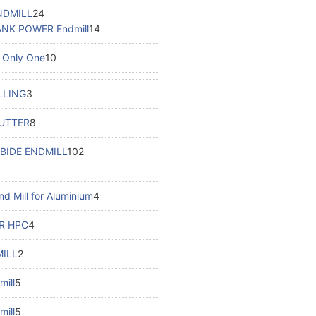
NDMILL
24
NK POWER Endmill
14
Only One
10
LLING
3
CUTTER
8
BIDE ENDMILL
102
d Mill for Aluminium
4
R HPC
4
MILL
2
mill
5
ill
5