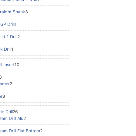
traight Shank
3
GP Drill
1
i-1 Drill
2
 Drill
1
l Insert
10
0
eamer
2
r
8
e Drill
26
am Drill Alu
2
am Drill Flat Bottom
2