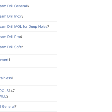
am Drill General
6
am Drill Inox
3
eam Drill MQL for Deep Holes
7
am Drill Pro
4
am Drill Soft
2
Insert
1
ainless
1
TOOLS
147
MILL
2
l General
7