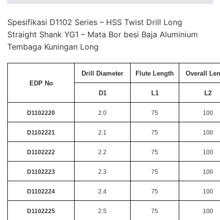
Spesifikasi D1102 Series – HSS Twist Drill Long
Straight Shank YG1 – Mata Bor besi Baja Aluminium
Tembaga Kuningan Long
Drill Diameter
Flute Length
Overall Le
EDP No
D1
L1
L2
D1102220
2.0
75
100
D1102221
2.1
75
100
D1102222
2.2
75
100
D1102223
2.3
75
100
D1102224
2.4
75
100
D1102225
2.5
75
100