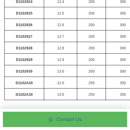
D1102924
12.4
200
300
D1102925
12.5
200
300
D1102926
12.6
200
300
D1102927
12.7
200
300
D1102928
12.8
200
300
D1102929
12.9
200
300
D1102930
13.0
200
300
D1102A20
12.0
250
350
D1102A30
13.0
250
350
Kami adalah Distributor Resmi produk YG1
D1102 Series – HSS Straight Shank Drills.
Contact Us
Produk YG-1 adalah salah satu Brand yang