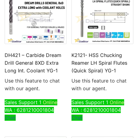
DH421 – Carbide Dream
K2121- HSS Chucking
Drill General 8XD Extra
Reamer LH Spiral Flutes
Long Int. Coolant YG-1
(Quick Spiral) YG-1
Use this feature to chat
Use this feature to chat
with our agent.
with our agent.
Sales Support 1
Online
Sales Support 1
Online
WA : 6281210001804
WA : 6281210001804
Chat
Chat