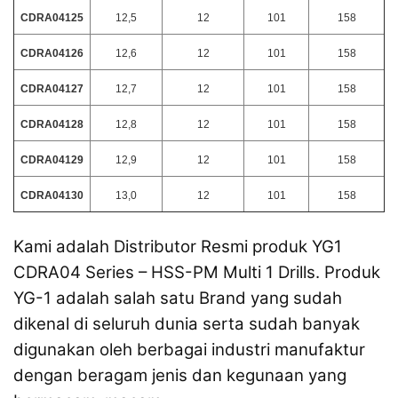
CDRA04125
12,5
12
101
158
CDRA04126
12,6
12
101
158
CDRA04127
12,7
12
101
158
CDRA04128
12,8
12
101
158
CDRA04129
12,9
12
101
158
CDRA04130
13,0
12
101
158
Kami adalah Distributor Resmi produk YG1
CDRA04 Series – HSS-PM Multi 1 Drills. Produk
YG-1 adalah salah satu Brand yang sudah
dikenal di seluruh dunia serta sudah banyak
digunakan oleh berbagai industri manufaktur
dengan beragam jenis dan kegunaan yang