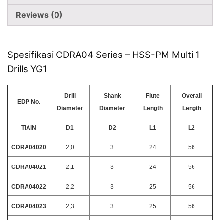
Reviews (0)
Spesifikasi CDRA04 Series – HSS-PM Multi 1
Drills YG1
Drill
Shank
Flute
Overall
EDP No.
Diameter
Diameter
Length
Length
TiAlN
D1
D2
L1
L2
CDRA04020
2,0
3
24
56
CDRA04021
2,1
3
24
56
CDRA04022
2,2
3
25
56
CDRA04023
2,3
3
25
56